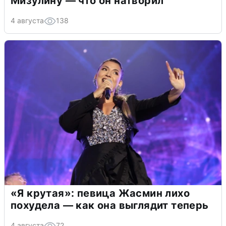
Мизулину — что он натворил
4 августа
138
«Я крутая»: певица Жасмин лихо
похудела — как она выглядит теперь
4 августа
72