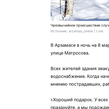
Чрезвычайное происшествие случ
Источник: 
аrzamas_online / t.me
В Арзамасе в ночь на 8 м
улице Матросова.
Всех жителей здания эваку
водоснабжение. Когда нач
мнению пострадавших, раб
«Хороший подарок. У всех
празднуйте, а мы подожде