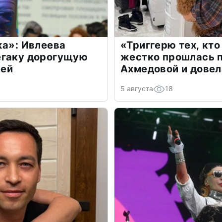
жа»: Ивлеева
«Триггерю тех, кто
егаку дорогущую
жестко прошлась п
лей
Ахмедовой и довел
5 августа
18