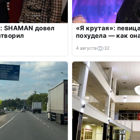
: SHAMAN довел
«Я крутая»: певиц
атворил
похудела — как он
4 августа
32