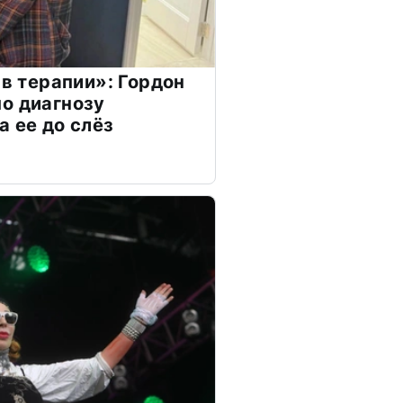
 в терапии»: Гордон
о диагнозу
а ее до слёз