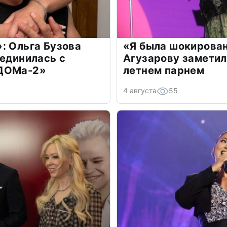
: Ольга Бузова
«Я была шокирова
оединилась с
Агузарову заметил
«ДОМа-2»
летнем парнем
4 августа
55