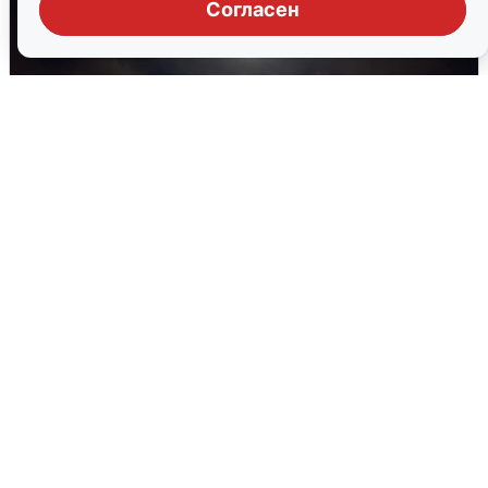
Согласен
В Воронеже прогремели взрывы
после сигнала тревоги
5 августа
0