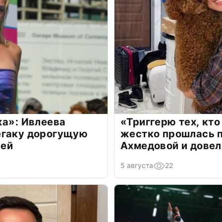
жа»: Ивлеева
«Триггерю тех, кто
егаку дорогущую
жестко прошлась п
лей
Ахмедовой и довел
5 августа
22