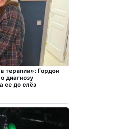
 в терапии»: Гордон
о диагнозу
а ее до слёз