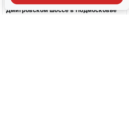
Пять машин столкнулись на
Дмитровском шоссе в Подмосковье
4 августа
0
В Туре вода убывает, на других реках
области прибывает