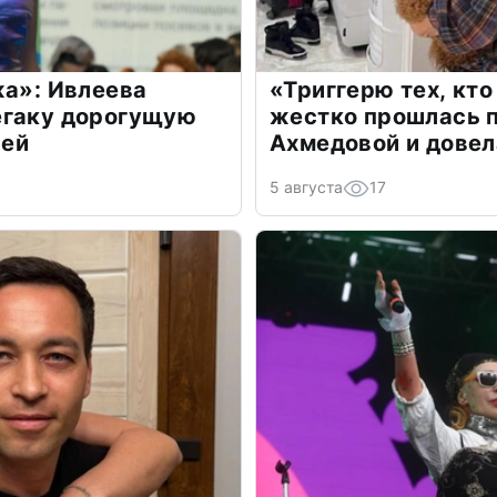
жа»: Ивлеева
«Триггерю тех, кто
егаку дорогущую
жестко прошлась п
лей
Ахмедовой и довел
5 августа
17