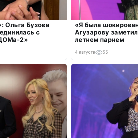
: Ольга Бузова
«Я была шокирова
оединилась с
Агузарову заметил
«ДОМа-2»
летнем парнем
4 августа
55