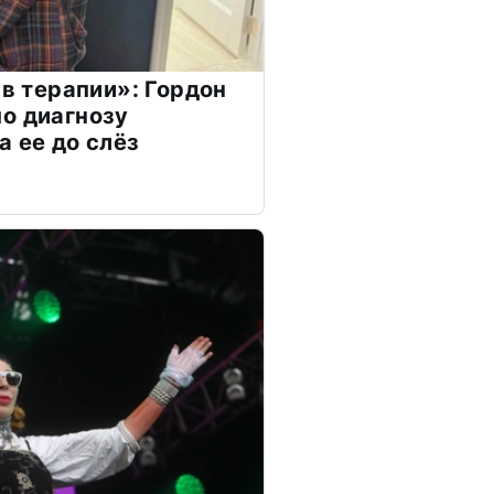
 в терапии»: Гордон
о диагнозу
а ее до слёз