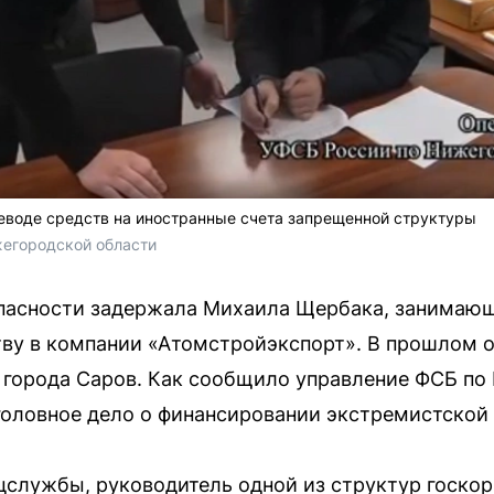
еводе средств на иностранные счета запрещенной структуры
егородской области
пасности задержала Михаила Щербака, занимающ
ву в компании «Атомстройэкспорт». В прошлом о
 города Саров. Как сообщило управление ФСБ по
головное дело о финансировании экстремистской 
цслужбы, руководитель одной из структур госко