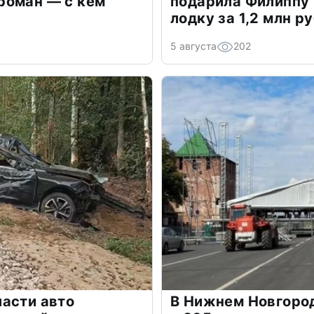
роман — с кем
подарила Филиппу
лодку за 1,2 млн р
5 августа
202
асти авто
В Нижнем Новгоро