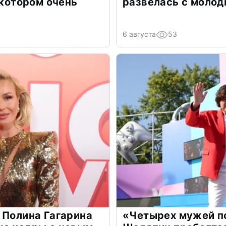
 котором очень
развелась с моло
6 августа
53
 Полина Гагарина
«Четырех мужей п