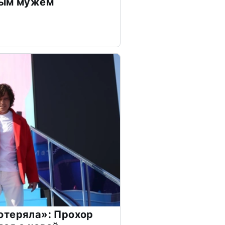
дым мужем
отеряла»: Прохор