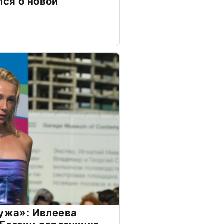
ся о новой
мужа»: Ивлеева