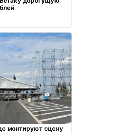
 Бегаку дорогущую
ублей
де монтируют сцену