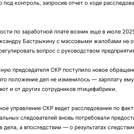
о под контроль, запросив отчет о ходе расследов
ости по заработной плате возник еще в июле 2025
ксандру Бастрыкину с массовыми жалобами на от
егулировать вопрос с руководством предприятия
ную председателя СКР поступило новое обращени
что положение дел не изменилось — зарплату ему 
т и от других сотрудников птицефабрики.
ое управление СКР ведет расследование по фак
нальных следователей вновь потребовали предос
 дела, а впоследствии — о результатах следстви