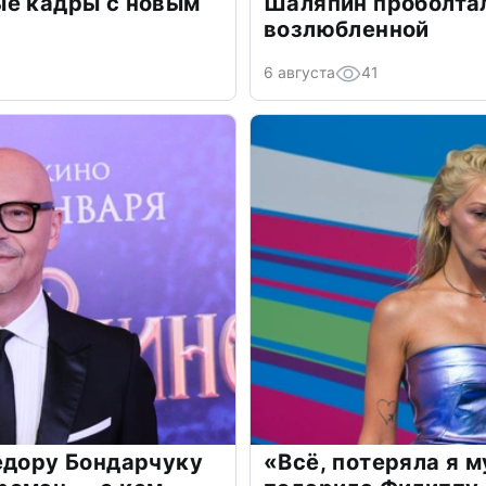
ые кадры с новым
Шаляпин проболтал
возлюбленной
6 августа
41
едору Бондарчуку
«Всё, потеряла я 