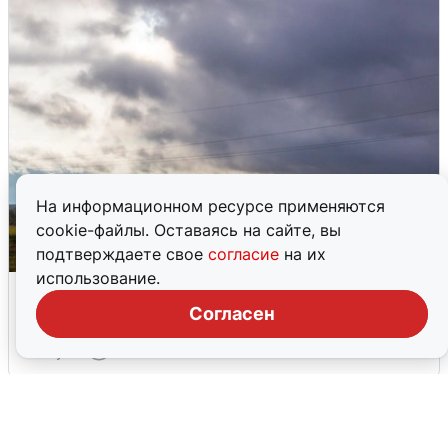
На информационном ресурсе применяются
cookie-файлы. Оставаясь на сайте, вы
подтверждаете свое
согласие
на их
использование.
Над ХМАО впервые сбили
беспилотники
Согласен
3 августа
0