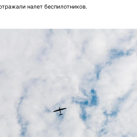
отражали налет беспилотников.