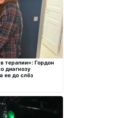
 в терапии»: Гордон
о диагнозу
а ее до слёз