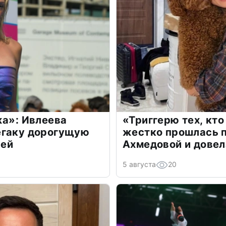
жа»: Ивлеева
«Триггерю тех, кто
егаку дорогущую
жестко прошлась п
лей
Ахмедовой и довел
5 августа
20