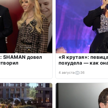
: SHAMAN довел
«Я крутая»: певиц
атворил
похудела — как он
4 августа
36