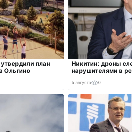
 утвердили план
Никитин: дроны сл
в Ольгино
нарушителями в ре
5 августа
0