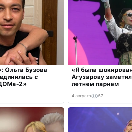
: Ольга Бузова
«Я была шокирова
оединилась с
Агузарову заметил
«ДОМа-2»
летнем парнем
4 августа
57