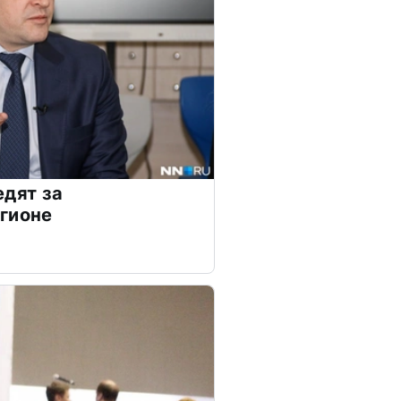
едят за
гионе