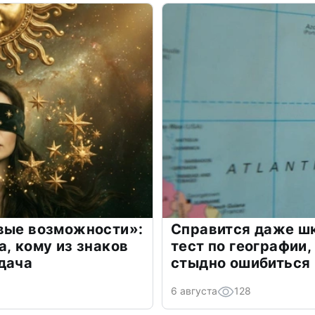
овые возможности»:
Справится даже шк
а, кому из знаков
тест по географии,
дача
стыдно ошибиться
6 августа
128