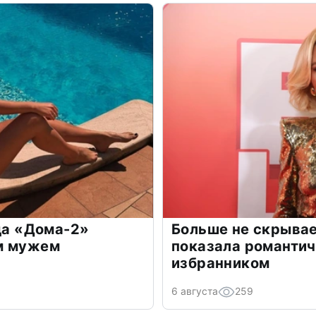
зда «Дома-2»
Больше не скрывае
м мужем
показала романти
избранником
6 августа
259