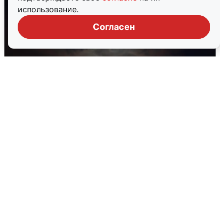
использование.
Согласен
В Воронеже прогремели взрывы
после сигнала тревоги
5 августа
0