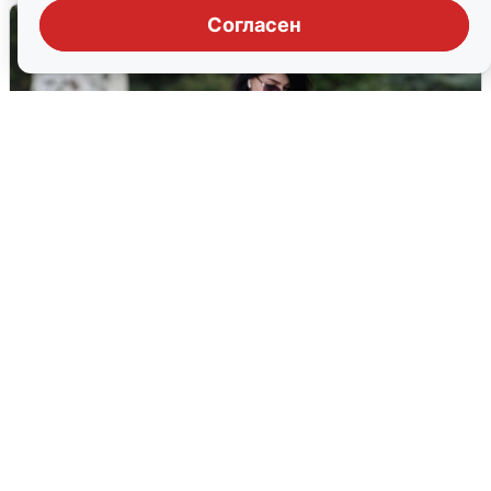
Согласен
Волгоградцы остались без
мобильного интернета
6 августа
0