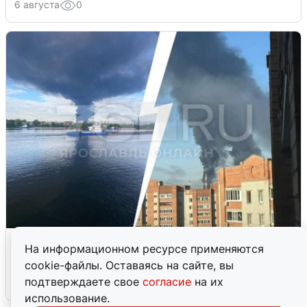
6 августа
0
Ночная атака БПЛА на Ярославль:
На информационном ресурсе применяются
попадания и последствия
cookie-файлы. Оставаясь на сайте, вы
подтверждаете свое
согласие
на их
6 августа
0
использование.