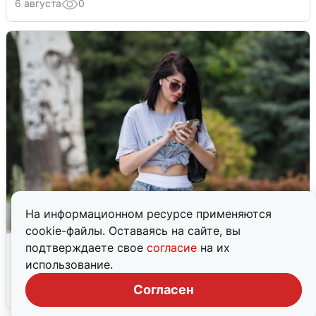
6 августа
0
На информационном ресурсе применяются
cookie-файлы. Оставаясь на сайте, вы
Волгоградцы остались без
подтверждаете свое
согласие
на их
мобильного интернета
использование.
Согласен
6 августа
0