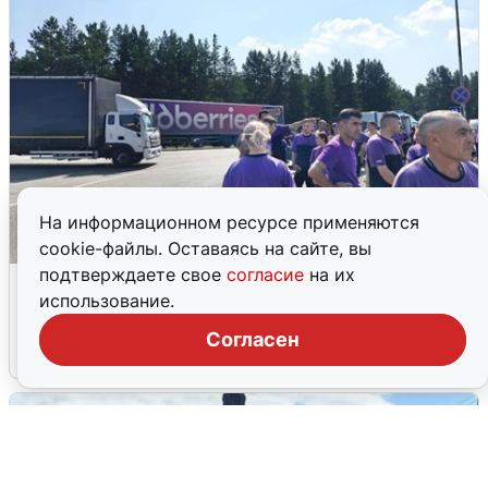
На информационном ресурсе применяются
cookie-файлы. Оставаясь на сайте, вы
подтверждаете свое
согласие
на их
Склад Wildberries в Екатеринбурге
использование.
эвакуировали из-за БПЛА
Согласен
5 августа
0