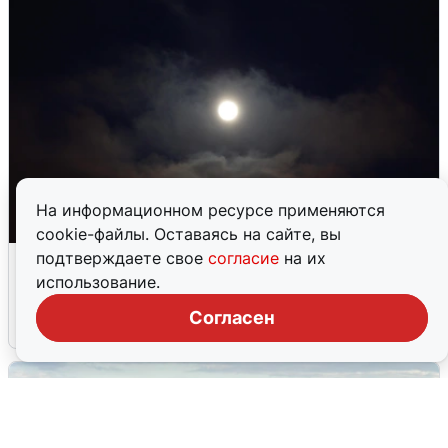
На информационном ресурсе применяются
cookie-файлы. Оставаясь на сайте, вы
Взрывы в Воронеже после сигнала
подтверждаете свое
согласие
на их
тревоги
использование.
Согласен
5 августа
0