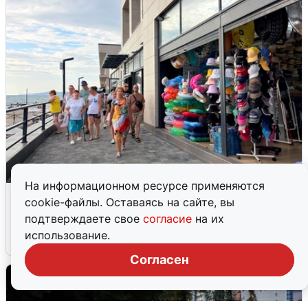
На информационном ресурсе применяются
В Сочи объявили угрозу атаки БПЛА и
cookie-файлы. Оставаясь на сайте, вы
закрыли пляжи
подтверждаете свое
согласие
на их
использование.
6 августа
0
Согласен