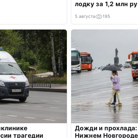
лодку за 1,2 млн р
5 августа
195
иклинике
Дожди и прохлада:
сии трагедии
Нижнем Новгороде