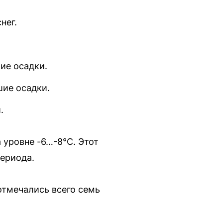
нег.
ие осадки.
шие осадки.
.
а уровне -6…-8°C. Этот
периода.
отмечались всего семь