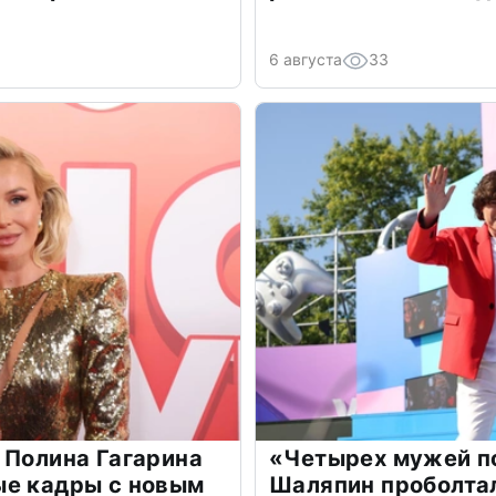
6 августа
33
 Полина Гагарина
«Четырех мужей п
ые кадры с новым
Шаляпин проболтал