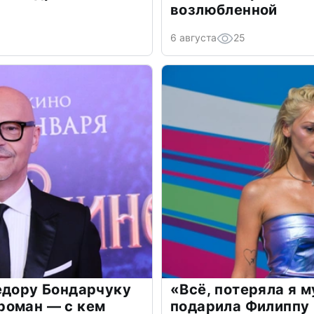
возлюбленной
6 августа
25
едору Бондарчуку
«Всё, потеряла я 
роман — с кем
подарила Филиппу