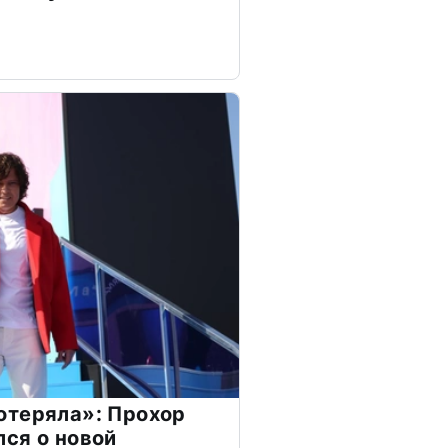
отеряла»: Прохор
ся о новой