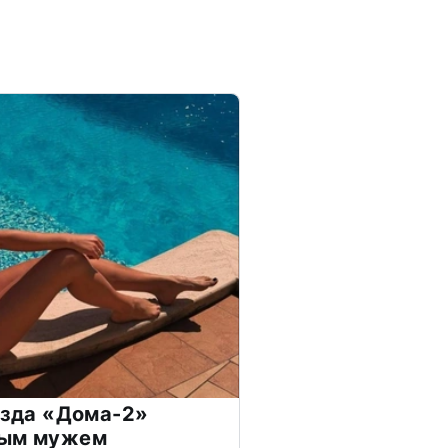
везда «Дома-2»
дым мужем