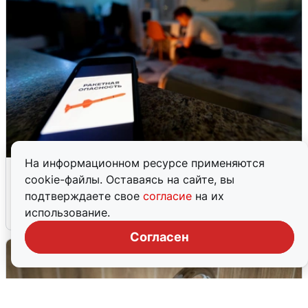
На информационном ресурсе применяются
Ночью в Самарской области завыли
cookie-файлы. Оставаясь на сайте, вы
сирены
подтверждаете свое
согласие
на их
использование.
8 августа
0
Согласен