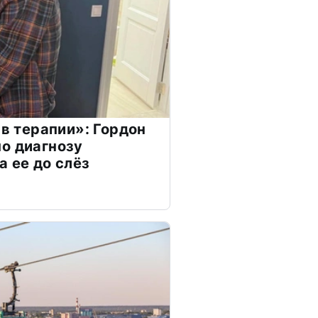
 в терапии»: Гордон
о диагнозу
а ее до слёз