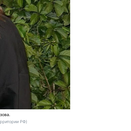
зова.
ерритории РФ)