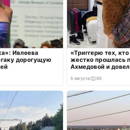
жа»: Ивлеева
«Триггерю тех, кто
егаку дорогущую
жестко прошлась п
лей
Ахмедовой и довел
5 августа
95