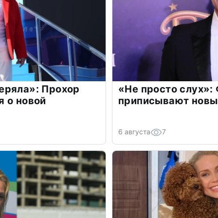
еряла»: Прохор
«Не просто слух»:
 о новой
приписывают новы
6 августа
7