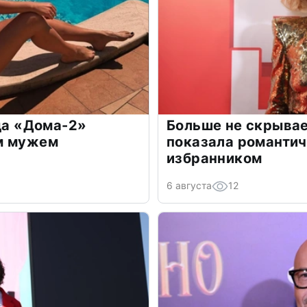
зда «Дома-2»
Больше не скрывае
м мужем
показала романти
избранником
6 августа
12