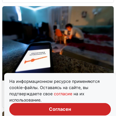
На информационном ресурсе применяются
Ночью в Самарской области завыли
cookie-файлы. Оставаясь на сайте, вы
сирены
подтверждаете свое
согласие
на их
использование.
8 августа
0
Согласен