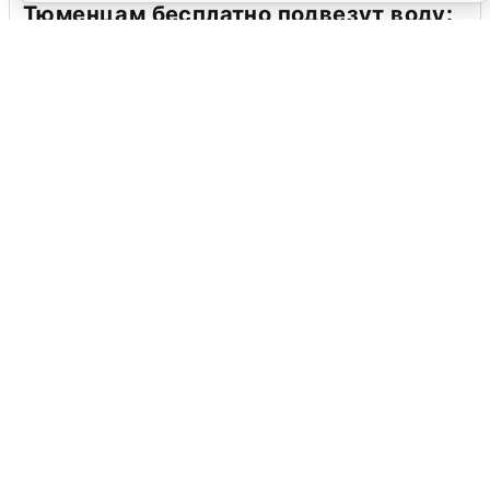
Тюменцам бесплатно подвезут воду:
адреса и график
3 августа
0