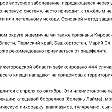
рое вирусное заболевание, передающееся через 
ю нервную систему, часто приводит к тяжёлым н
и или летальному исходу. Основной метод защит
ом округе эндемичными также признаны Кировск
бласти, Пермский край, Башкортостан, Марий Эл,
оже рекомендовано прививаться от энцефалита.
Нижегородской области зафиксировано 444 случа
е всего клещи нападают на придомовых территория
лится с апреля по октябрь. Эти членистоногие п
нфекции: клещевой боррелиоз (болезнь Лайма), м
ческую лихорадку, анаплазмоз, туляремию, сыпн