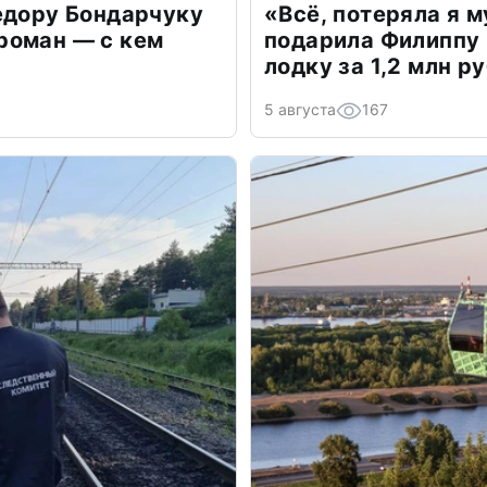
едору Бондарчуку
«Всё, потеряла я 
роман — с кем
подарила Филиппу
лодку за 1,2 млн р
5 августа
167