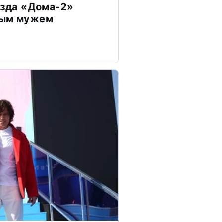
везда «Дома-2»
дым мужем