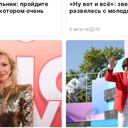
льник: пройдите
«Ну вот и всё»: з
 котором очень
развелась с моло
6 августа
14