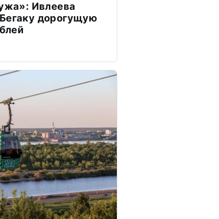
мужа»: Ивлеева
 Бегаку дорогущую
ублей