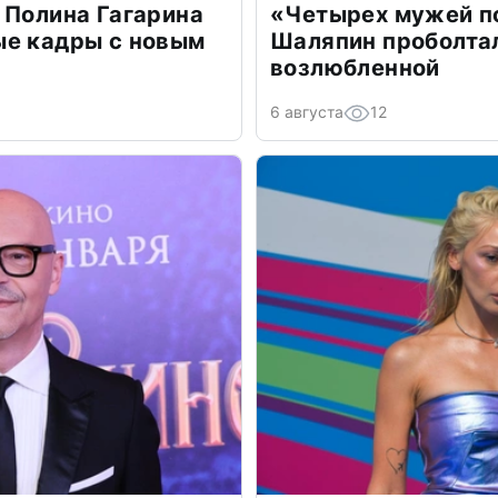
 Полина Гагарина
«Четырех мужей п
ые кадры с новым
Шаляпин проболтал
возлюбленной
6 августа
12