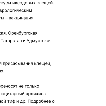
укусы иксодовых клещей.
еврологическим
ы – вакцинация.
ая, Оренбургская,
 Татарстан и Удмуртская
я присасывания клещей,
х.
ереносят не только
оноцитарный эрлихиоз,
ой тиф и др. Подробнее о