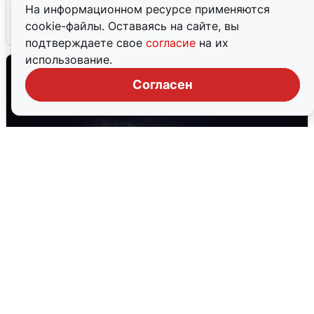
На информационном ресурсе применяются
cookie-файлы. Оставаясь на сайте, вы
6 августа
0
подтверждаете свое
согласие
на их
использование.
Согласен
Взрывы в Воронеже после сигнала
тревоги
5 августа
0