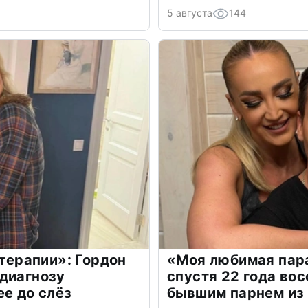
5 августа
144
 терапии»: Гордон
«Моя любимая пара
диагнозу
спустя 22 года во
ее до слёз
бывшим парнем из