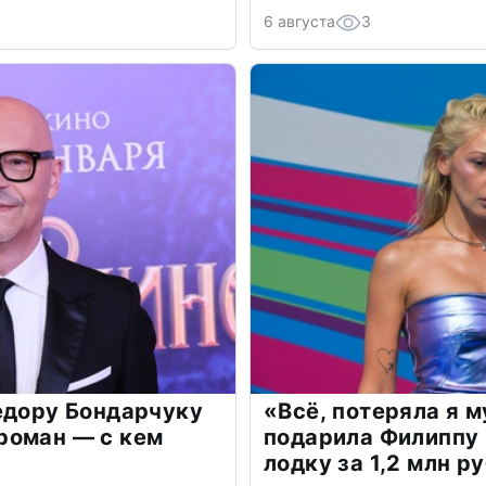
6 августа
3
едору Бондарчуку
«Всё, потеряла я 
роман — с кем
подарила Филиппу
лодку за 1,2 млн р