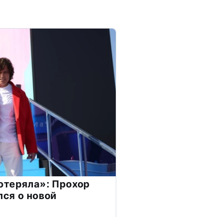
отеряла»: Прохор
ся о новой