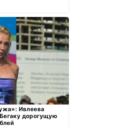
мужа»: Ивлеева
 Бегаку дорогущую
ублей