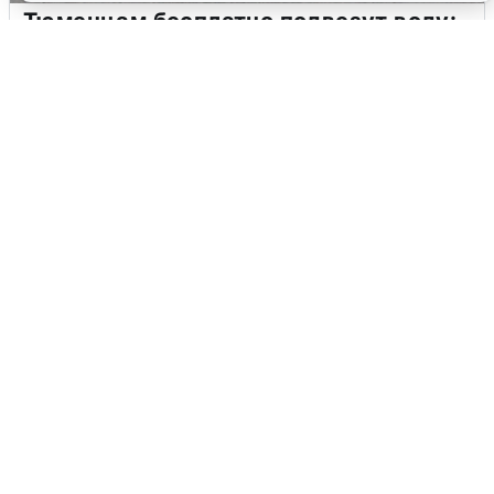
Тюменцам бесплатно подвезут воду:
адреса и график
3 августа
0