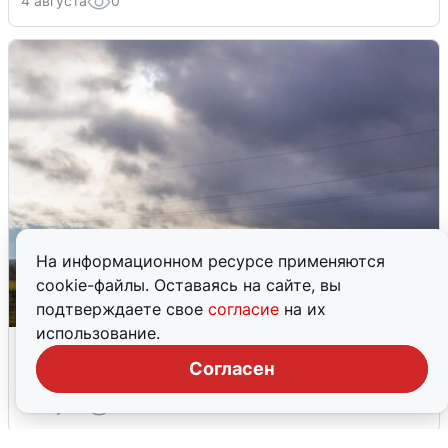
4 августа
0
На информационном ресурсе применяются
cookie-файлы. Оставаясь на сайте, вы
подтверждаете свое
согласие
на их
использование.
Над ХМАО впервые сбили
беспилотники
Согласен
3 августа
0