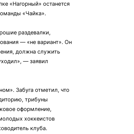
лке «Нагорный» останется
команды «Чайка».
орошие раздевалки,
ования — «не вариант». Он
жения, должна служить
уходил», — заявил
ом». Забуга отметил, что
удиторию, трибуны
уковое оформление,
 молодых хоккеистов
ководитель клуба.