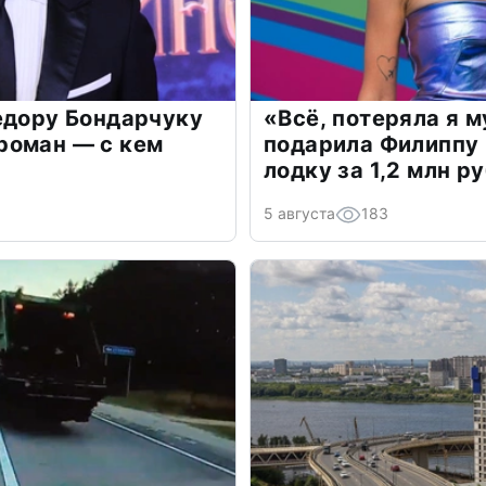
едору Бондарчуку
«Всё, потеряла я 
роман — с кем
подарила Филиппу
лодку за 1,2 млн р
5 августа
183