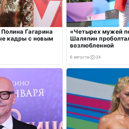
 Полина Гагарина
«Четырех мужей п
ые кадры с новым
Шаляпин проболтал
возлюбленной
6 августа
24