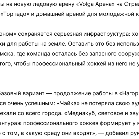
ы на новую ледовую арену «Volga Арена» на Стре
 «Торпедо» и домашней ареной для молодежной 
орном» сохраняется серьезная инфраструктура: х
и для работы на земле. Оставить это без использ
Омска, где команда осталась без запасного соору
того, чтобы профессиональный хоккей из него не 
 базовый вариант — продолжение работы в «Нагорн
лся очень успешным: «Чайка» не потеряла свою а
ехали со всего города. «Медиакуб, световое и зв
 антураж профессионального хоккея формирует у
 о том, в какую среду они входят», — добавил ру