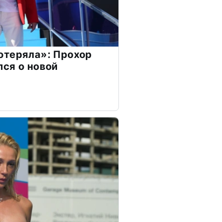
отеряла»: Прохор
ся о новой