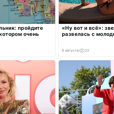
льник: пройдите
«Ну вот и всё»: з
 котором очень
развелась с моло
6 августа
23