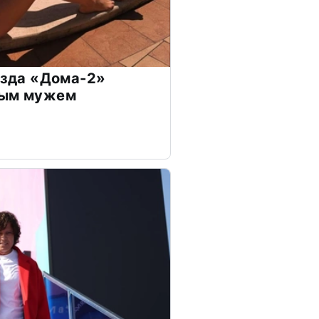
везда «Дома-2»
дым мужем