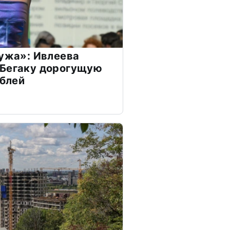
мужа»: Ивлеева
 Бегаку дорогущую
ублей