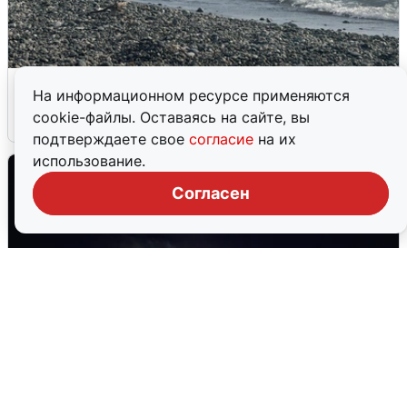
Сирены в Сочи: новая угроза БПЛА
На информационном ресурсе применяются
cookie-файлы. Оставаясь на сайте, вы
6 августа
0
подтверждаете свое
согласие
на их
использование.
Согласен