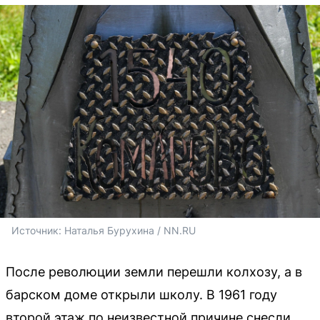
Источник: 
Наталья Бурухина / NN.RU
После революции земли перешли колхозу, а в
барском доме открыли школу. В 1961 году
второй этаж по неизвестной причине снесли.