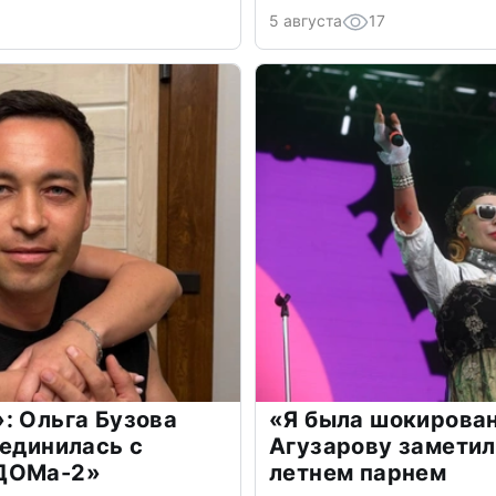
5 августа
17
: Ольга Бузова
«Я была шокирова
оединилась с
Агузарову заметил
«ДОМа-2»
летнем парнем