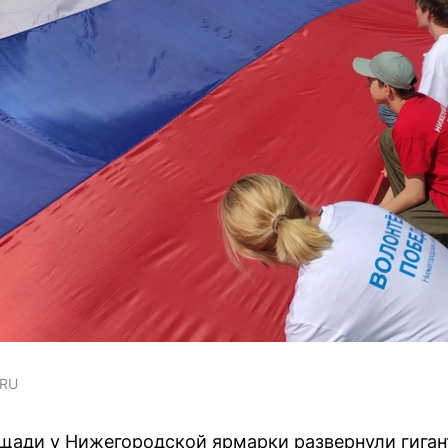
.RU
ощади у Нижегородской ярмарки развернули гига