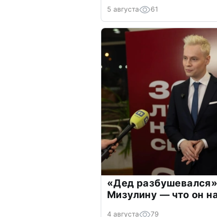
5 августа
61
«Дед разбушевался»
Мизулину — что он н
4 августа
79