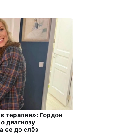
 в терапии»: Гордон
о диагнозу
а ее до слёз