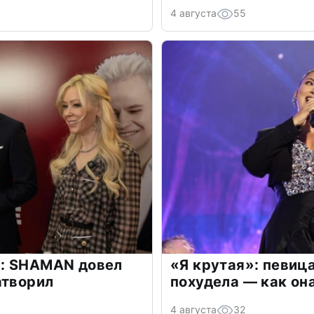
4 августа
55
: SHAMAN довел
«Я крутая»: певиц
атворил
похудела — как он
4 августа
32