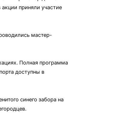
в акции приняли участие
проводились мастер-
кациях. Полная программа
спорта доступны в
енитого синего забора на
егородцев.