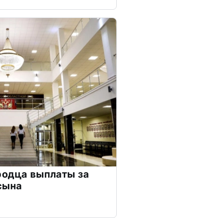
родца выплаты за
сына