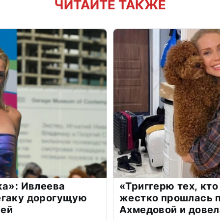
ЧИТАЙТЕ ТАКЖЕ
жа»: Ивлеева
«Триггерю тех, кто
егаку дорогущую
жестко прошлась п
лей
Ахмедовой и довел