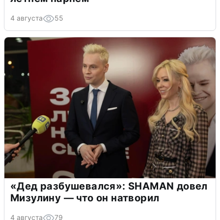
4 августа
55
«Дед разбушевался»: SHAMAN довел
Мизулину — что он натворил
4 августа
79