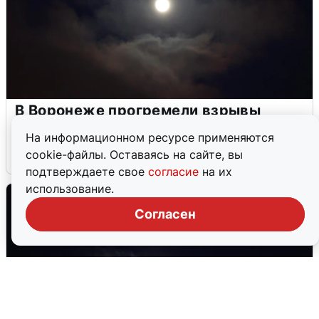
В Воронеже прогремели взрывы
после сигнала тревоги
На информационном ресурсе применяются
cookie-файлы. Оставаясь на сайте, вы
5 августа
0
подтверждаете свое
согласие
на их
использование.
Согласен