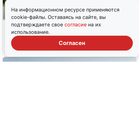
На информационном ресурсе применяются
cookie-файлы. Оставаясь на сайте, вы
подтверждаете свое
согласие
на их
Волгоградцы остались без
использование.
мобильного интернета
Согласен
6 августа
0