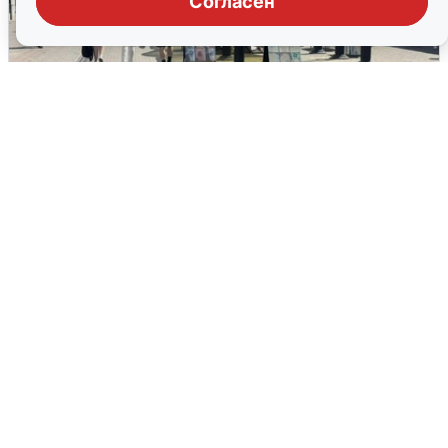
Согласен
У соседей пожар и сбои: что было при
режиме БПЛА в Прикамье
5 августа
0