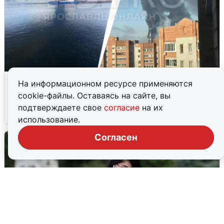
Ночная атака БПЛА на Ярославль:
На информационном ресурсе применяются
попадания и последствия
cookie-файлы. Оставаясь на сайте, вы
подтверждаете свое
согласие
на их
6 августа
0
использование.
Согласен