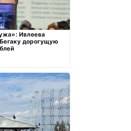
мужа»: Ивлеева
 Бегаку дорогущую
ублей