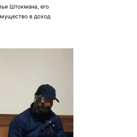
льи Штокмана, его
имущество в доход