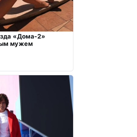
везда «Дома-2»
дым мужем