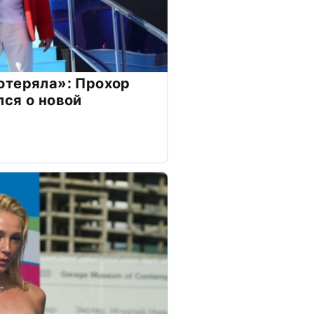
отеряла»: Прохор
ся о новой