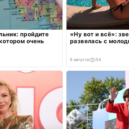
льник: пройдите
«Ну вот и всё»: з
 котором очень
развелась с моло
6 августа
54