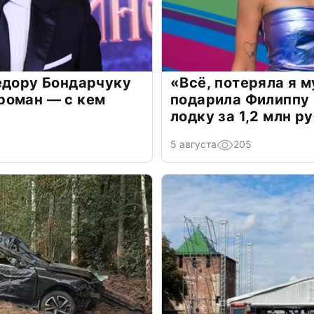
едору Бондарчуку
«Всё, потеряла я 
роман — с кем
подарила Филиппу
лодку за 1,2 млн р
5 августа
205