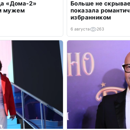
зда «Дома-2»
Больше не скрывае
м мужем
показала романти
избранником
6 августа
263