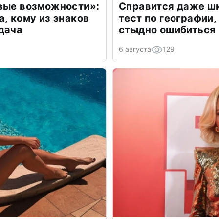
овые возможности»:
Справится даже шк
а, кому из знаков
тест по географии,
дача
стыдно ошибиться
6 августа
129