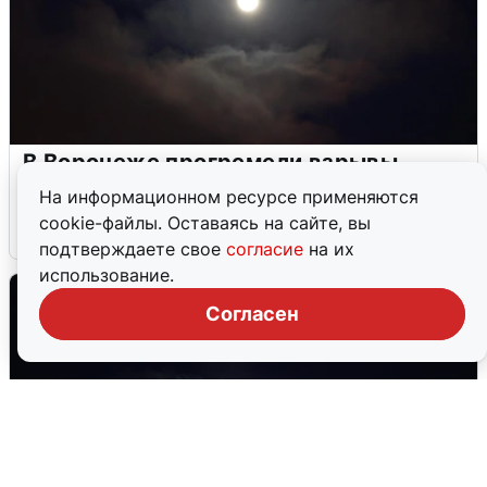
В Воронеже прогремели взрывы
после сигнала тревоги
На информационном ресурсе применяются
cookie-файлы. Оставаясь на сайте, вы
5 августа
0
подтверждаете свое
согласие
на их
использование.
Согласен