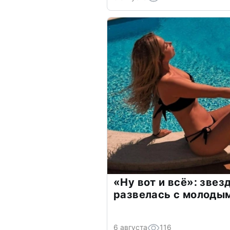
«Ну вот и всё»: зве
развелась с молоды
6 августа
116