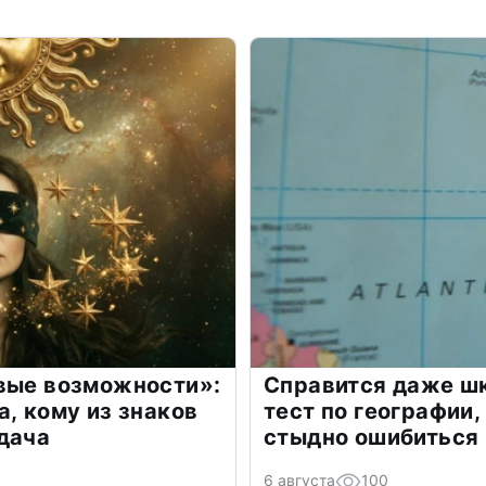
овые возможности»:
Справится даже шк
а, кому из знаков
тест по географии,
дача
стыдно ошибиться
6 августа
100