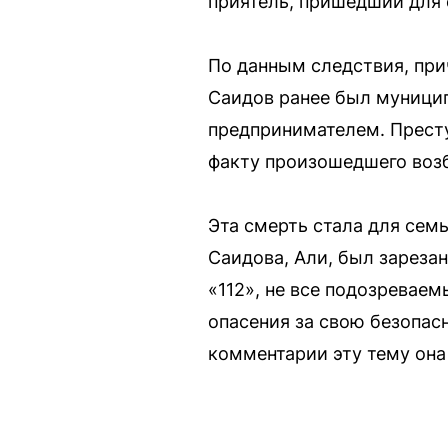
приятель, пришедший для 
По данным следствия, пр
Саидов ранее был муницип
предпринимателем. Престу
факту произошедшего возб
Эта смерть стала для семь
Саидова, Али, был зареза
«112», не все подозревае
опасения за свою безопас
комментарии эту тему она