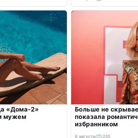
зда «Дома-2»
Больше не скрывае
м мужем
показала романти
избранником
6 августа
235