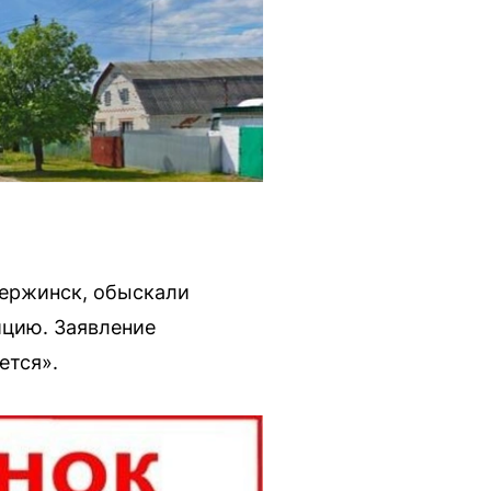
зержинск, обыскали
ицию. Заявление
ется».