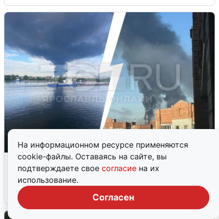
На информационном ресурсе применяются
cookie-файлы. Оставаясь на сайте, вы
Ночная атака БПЛА на Ярославль:
подтверждаете свое
согласие
на их
попадания и последствия
использование.
6 августа
0
Согласен