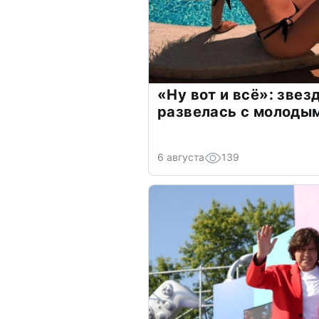
«Ну вот и всё»: зве
развелась с молоды
6 августа
139