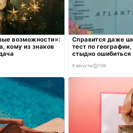
овые возможности»:
Справится даже шк
а, кому из знаков
тест по географии,
дача
стыдно ошибиться
6 августа
128