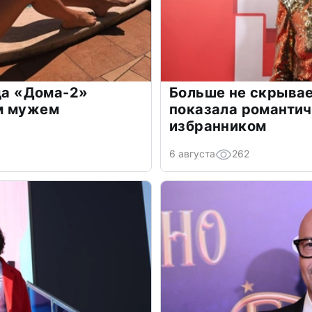
зда «Дома-2»
Больше не скрывае
м мужем
показала романти
избранником
6 августа
262