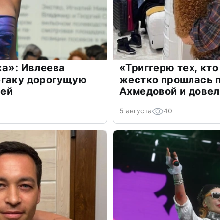
жа»: Ивлеева
«Триггерю тех, кто
егаку дорогущую
жестко прошлась п
лей
Ахмедовой и довел
5 августа
40