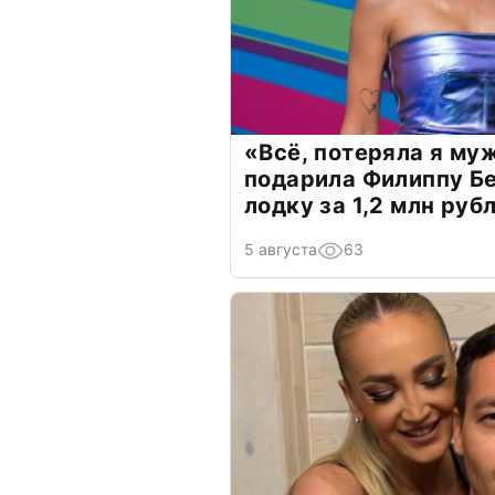
«Всё, потеряла я му
подарила Филиппу Б
лодку за 1,2 млн руб
5 августа
63