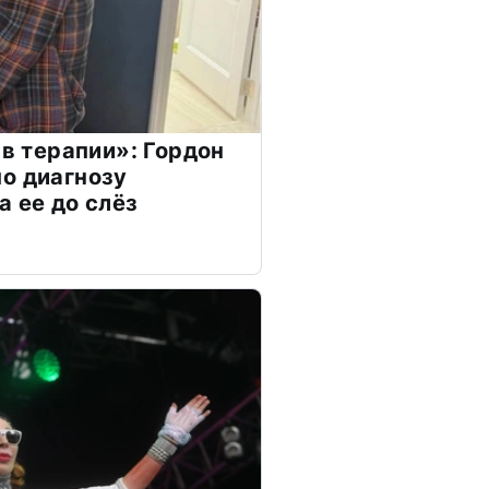
 в терапии»: Гордон
о диагнозу
а ее до слёз