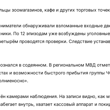
льцы зоомагазинов, кафе и других торговых точек
риниматели обнаруживали взломанные входные дв
хники. По 12 эпизодам уже возбуждены уголовные
 четырём проводятся проверки. Следствие устан
знался в содеянном. В региональном МВД отмети
ктах и возможности быстрого прибытия группы ЧО
олниеносно».
лён камерами наблюдения. На записи видно, как 
забегает внутрь, хватает кассовый аппарат и пок