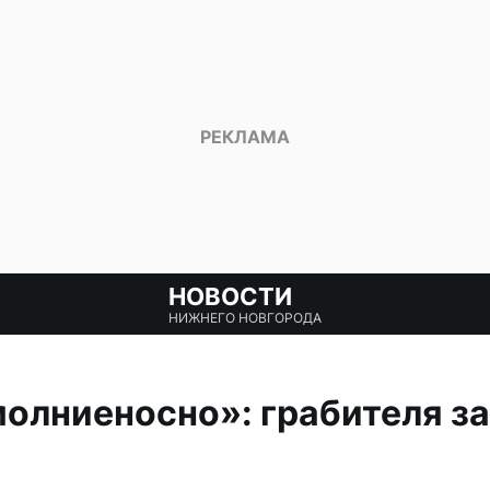
НОВОСТИ
НИЖНЕГО НОВГОРОДА
олниеносно»: грабителя з