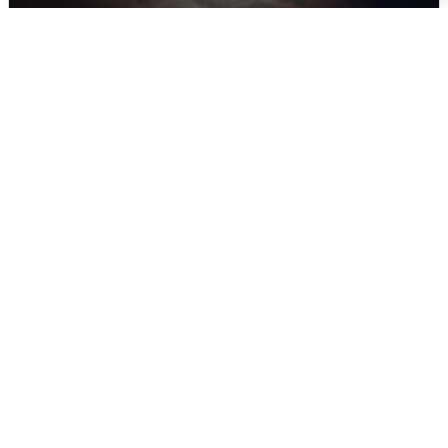
В Воронеже прогремели взрывы
после сигнала тревоги
5 августа
0