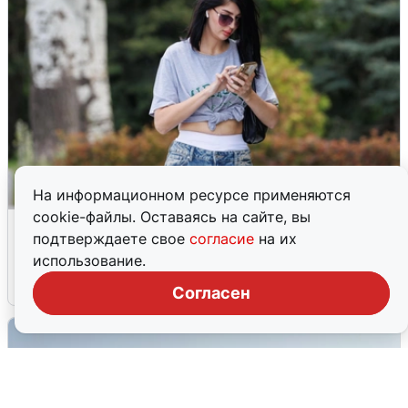
На информационном ресурсе применяются
cookie-файлы. Оставаясь на сайте, вы
Волгоградцы остались без
подтверждаете свое
согласие
на их
мобильного интернета
использование.
6 августа
0
Согласен