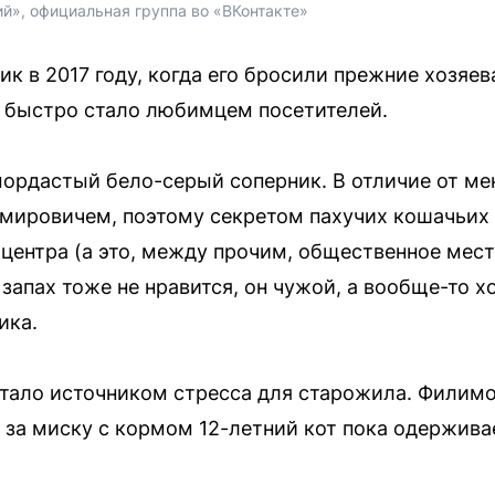
й», официальная группа во «ВКонтакте»
к в 2017 году, когда его бросили прежние хозяев
о быстро стало любимцем посетителей.
ордастый бело-серый соперник. В отличие от мен
ировичем, поэтому секретом пахучих кошачьих 
оцентра (а это, между прочим, общественное мес
 запах тоже не нравится, он чужой, а вообще-то х
ика.
стало источником стресса для старожила. Филимо
х за миску с кормом 12-летний кот пока одержива