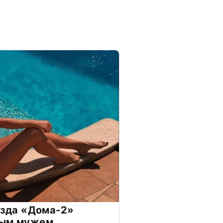
везда «Дома-2»
дым мужем