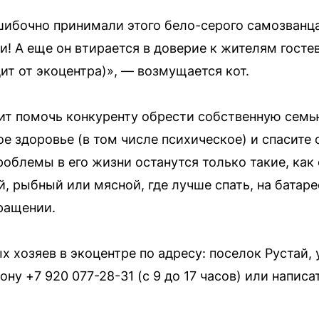
ибочно принимали этого бело-серого самозванца
! А еще он втирается в доверие к жителям госте
дит от экоцентра)», — возмущается кот.
т помочь конкуренту обрести собственную семью
е здоровье (в том числе психическое) и спасите
роблемы в его жизни останутся только такие, как
, рыбный или мясной, где лучше спать, на батаре
ращении.
 хозяев в экоцентре по адресу: поселок Рустай, 
ну +7 920 077-28-31 (с 9 до 17 часов) или написа