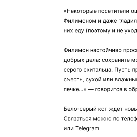
«Некоторые посетители ош
Филимоном и даже гладили
них еду (поэтому и не ухо
Филимон настойчиво проси
добрых дела: сохраните мо
серого скитальца. Пусть п
съесть, сухой или влажный
печке…» — говорится в об
Бело-серый кот ждет новых
Связаться можно по телефо
или Telegram.