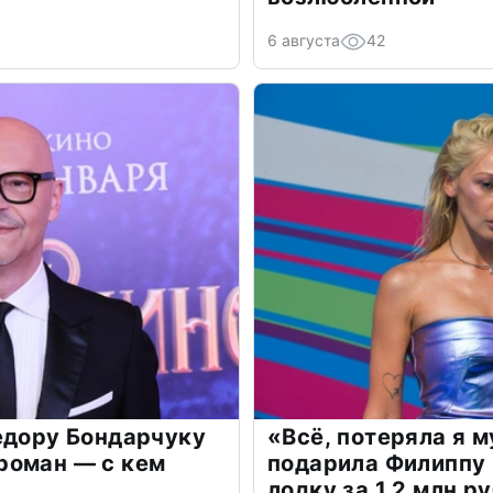
6 августа
42
едору Бондарчуку
«Всё, потеряла я 
роман — с кем
подарила Филиппу
лодку за 1,2 млн р