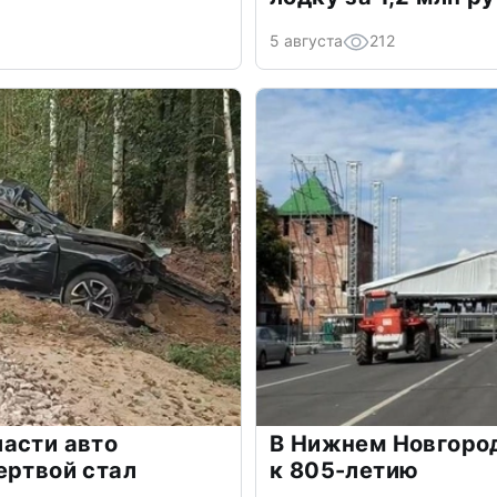
5 августа
212
асти авто
В Нижнем Новгоро
ертвой стал
к 805-летию