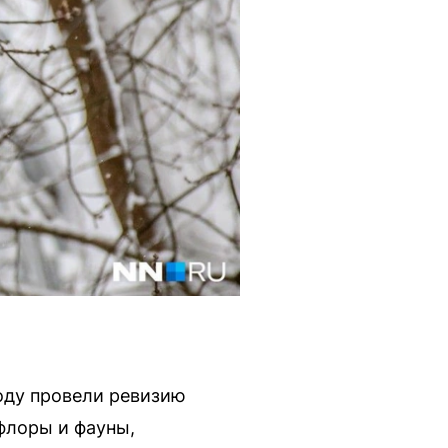
оду провели ревизию
флоры и фауны,