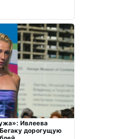
мужа»: Ивлеева
 Бегаку дорогущую
ублей