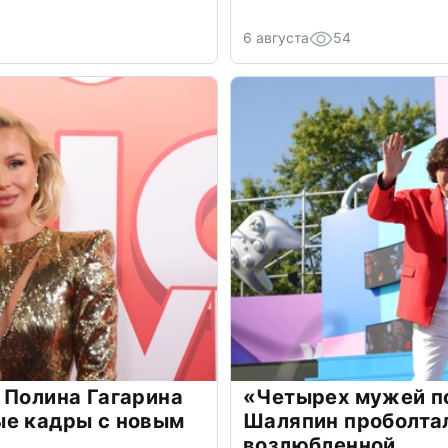
6 августа
54
 Полина Гагарина
«Четырех мужей п
ые кадры с новым
Шаляпин проболтал
возлюбленной