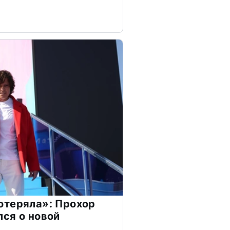
отеряла»: Прохор
ся о новой