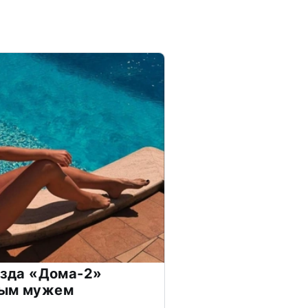
везда «Дома-2»
дым мужем