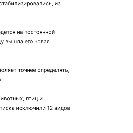
 стабилизировались, из
едется на постоянной
ду вышла его новая
воляет точнее определять,
.
ивотных, птиц и
списка исключили 12 видов